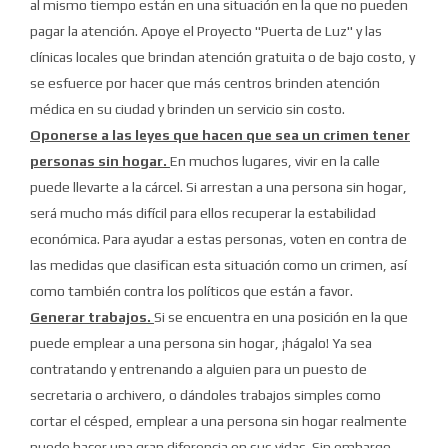
al mismo tiempo están en una situación en la que no pueden
pagar la atención.
Apoye el Proyecto "Puerta de Luz" y las
clínicas locales que brindan atención gratuita o de bajo costo, y
se esfuerce por hacer que más centros brinden atención
médica en su ciudad y brinden un servicio sin costo.
Oponerse a las leyes que hacen que sea un crimen tener
personas sin hogar.
En muchos lugares, vivir en la calle
puede llevarte a la cárcel.
Si arrestan a una persona sin hogar,
será mucho más difícil para ellos recuperar la estabilidad
económica.
Para ayudar a estas personas, voten en contra de
las medidas que clasifican esta situación como un crimen, así
como también contra los políticos que están a favor.
Generar trabajos.
Si se encuentra en una posición en la que
puede emplear a una persona sin hogar, ¡hágalo!
Ya sea
contratando y entrenando a alguien para un puesto de
secretaria o archivero, o dándoles trabajos simples como
cortar el césped, emplear a una persona sin hogar realmente
puede hacer una gran diferencia en sus vidas.
Sin embargo,